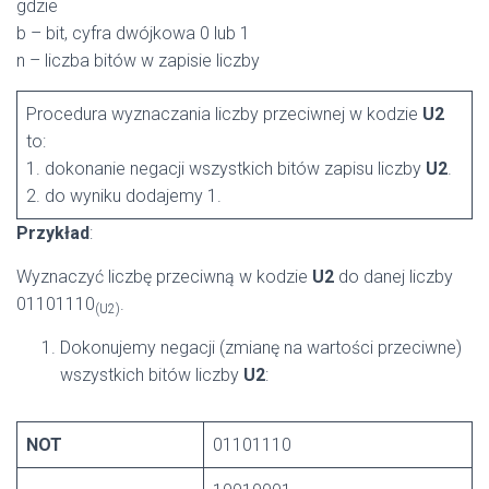
gdzie
b – bit, cyfra dwójkowa 0 lub 1
n – liczba bitów w zapisie liczby
Procedura wyznaczania liczby przeciwnej w kodzie
U2
to:
1. dokonanie negacji wszystkich bitów zapisu liczby
U2
.
2. do wyniku dodajemy 1.
Przykład
:
Wyznaczyć liczbę przeciwną w kodzie
U2
do danej liczby
01101110
.
(U2)
Dokonujemy negacji (zmianę na wartości przeciwne)
wszystkich bitów liczby
U2
:
NOT
01101110