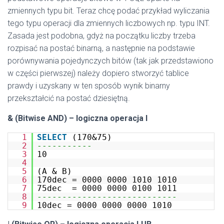
zmiennych typu bit. Teraz chcę podać przykład wyliczania
tego typu operacji dla zmiennych liczbowych np. typu INT.
Zasada jest podobna, gdyż na początku liczby trzeba
rozpisać na postać binarną, a następnie na podstawie
porównywania pojedynczych bitów (tak jak przedstawiono
w części pierwszej) należy dopiero stworzyć tablice
prawdy i uzyskany w ten sposób wynik binarny
przekształcić na postać dziesiętną.
& (Bitwise AND) – logiczna operacja I
1
SELECT
(170&75)
2
-----------
3
10
4
5
(A & B)
6
170dec = 0000 0000 1010 1010
7
75dec = 0000 0000 0100 1011
8
----------------------------
9
10dec = 0000 0000 0000 1010