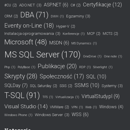
Certyfikacje
(12)
ASP.NET
(6)
ADO.NET
(3)
#CU
(2)
C#
(2)
DBA
(71)
Egzaminy
(3)
CRM
(2)
DWH
(1)
Eventy on-Line
(18)
Hyper-V
(2)
Instalacja oprogramowania
(3)
MCP
(2)
MCTS
(2)
Konferencje
(1)
Microsoft
(48)
MSDN
(6)
MS Dynamics
(1)
MS SQL Server
(170)
OneDrive
(1)
One note
(1)
Publikacje
(20)
Php
(1)
PolyBase
(1)
RDP
(1)
Silverlight
(1)
Skrypty
(28)
Społeczność
(17)
SQL
(10)
SSMS
(10)
SQLDay
(7)
Systemy
(3)
SQL Saturday
(2)
SSIS
(2)
T-SQL
(91)
VirtualStudy.pl
(9)
TFS
(1)
Virtualizacja
(1)
Visual Studio
(14)
Windows
(4)
VMWare
(2)
VPN
(1)
Web
(1)
WSS
(6)
Windows Server
(3)
Windows Phone
(1)