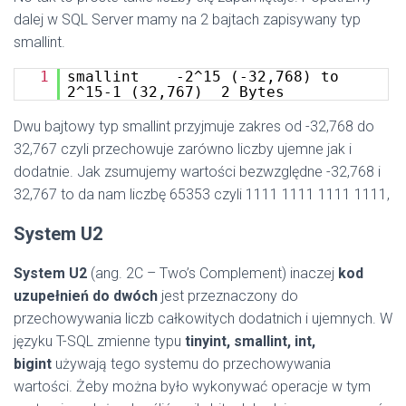
dalej w SQL Server mamy na 2 bajtach zapisywany typ
smallint.
1
smallint -2^15 (-32,768) to
2^15-1 (32,767) 2 Bytes
Dwu bajtowy typ smallint przyjmuje zakres od -32,768 do
32,767 czyli przechowuje zarówno liczby ujemne jak i
dodatnie. Jak zsumujemy wartości bezwzględne -32,768 i
32,767 to da nam liczbę 65353 czyli 1111 1111 1111 1111,
System U2
System U2
(ang. 2C – Two’s Complement) inaczej
kod
uzupełnień do dwóch
jest przeznaczony do
przechowywania liczb całkowitych dodatnich i ujemnych. W
języku T-SQL zmienne typu
tinyint, smallint, int,
bigint
używają tego systemu do przechowywania
wartości. Żeby można było wykonywać operacje w tym