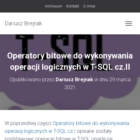
Archiwum
Kontakt
O mnie
Dariusz Brejnak
PRZEŁ
Operatory bitowe do wykonywania
operacji logicznych w T-SQL cz.II
Opublikowano przez
Dariusz Brejnak
w dniu
29 marca
2021
W poprzedniej części
Operatory bitowe do wykonywania
operacji logicznych w T-SQL cz.I
opisane zostały
podstawowe operacje bitowe w T-SQL oparte na