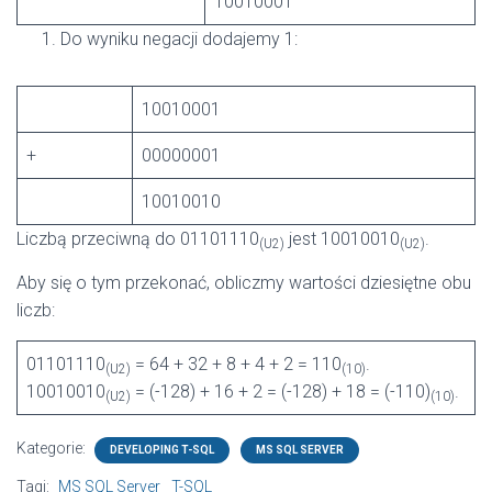
10010001
Do wyniku negacji dodajemy 1:
10010001
+
00000001
10010010
Liczbą przeciwną do 01101110
jest 10010010
.
(U2)
(U2)
Aby się o tym przekonać, obliczmy wartości dziesiętne obu
liczb:
01101110
= 64 + 32 + 8 + 4 + 2 = 110
.
(U2)
(10)
10010010
= (-128) + 16 + 2 = (-128) + 18 = (-110)
.
(U2)
(10)
Kategorie:
DEVELOPING T-SQL
MS SQL SERVER
Tagi:
MS SQL Server
T-SQL