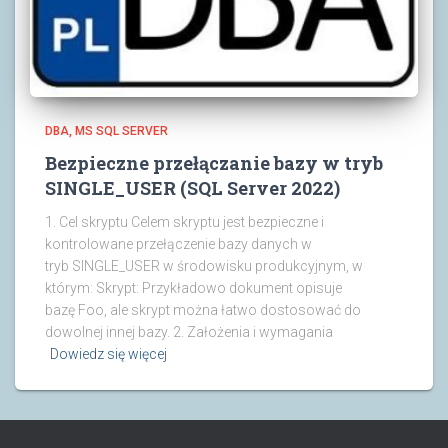
DBA
MS SQL SERVER
Bezpieczne przełączanie bazy w tryb
SINGLE_USER (SQL Server 2022)
1. Cel skryptu Celem skryptu jest bezpieczne i
kontrolowane przełączenie bazy danych w
tryb SINGLE_USER w środowisku produkcyjnym, w
którym: Skrypt: Przykładowo dokument opisuje
bazę Foo, ale skrypt można łatwo dostosować do
dowolnej innej bazy. 2. Założenia i wymagania
Dowiedz się więcej