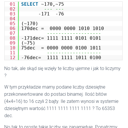
01
SELECT
~170,~75
02
--- ---
03
-171 -76
04
05
(~170)
06
170dec = 0000 0000 1010 1010
07
-------------------
08
-171dec= 1111 1111 0101 0101
09
(~75)
10
75dec = 0000 0000 0100 1011
11
-------------------
12
-76dec= 1111 1111 1011 0100
No tak, ale skąd się wzięły te liczby ujemne i jak to liczymy
?
W tym przykładzie mamy podane liczby dziesiętne
przekonwertowane do postaci binarnej. Ilość bitów
(4×4=16) to 16 czyli 2 bajty. Ile zatem wynosi w systemie
dziesiętnym wartość 1111 1111 1111 1111 ? To 65353
dec.
No tak to proste takie liczby się zapamiętuje. Popatrzmy