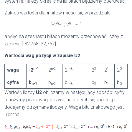
systemie, należy określić na ilu bitach będziemy operować.
Zakres wartości dla
n
bitów mieści się w przedziale:
n
n−1
[−2
−1; 2
−1]
a więc na szesnastu bitach możemy przechować liczby z
zakresu [-32,768 ;32,767].
Wartości wag pozycji w zapisie U2
n-1
n-2
n-3
2
1
0
waga
-2
2
2
2
2
2
cyfra
b
b
b
…
b
b
b
n-1
n-2
n-3
2
1
0
Wartość liczby
U2
obliczamy w następujący sposób: cyfry
mnożymy przez wagi pozycji, na których się znajdują i
dodajemy otrzymane iloczyny. Waga bitu znakowego jest
ujemna.