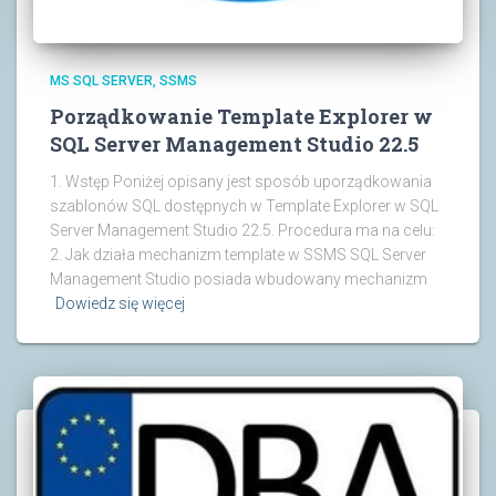
MS SQL SERVER
SSMS
Porządkowanie Template Explorer w
SQL Server Management Studio 22.5
1. Wstęp Poniżej opisany jest sposób uporządkowania
szablonów SQL dostępnych w Template Explorer w SQL
Server Management Studio 22.5. Procedura ma na celu:
2. Jak działa mechanizm template w SSMS SQL Server
Management Studio posiada wbudowany mechanizm
Dowiedz się więcej