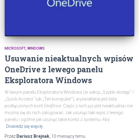
MICROSOFT
WINDOWS
Usuwanie nieaktualnych wpisów
OneDrive z lewego panelu
Eksploratora Windows
W lewym panelu Eksploratora Windows (w sekcji „Szybki dostęp” /
„Quick Access” lub „Ten komputer”), wyświetlana jest lista
podłączonych kont OneDrive. Część z nich już jest nieaktualna i nie
można się do nich zalogować. Jak usunąć taki wpis z lewego
panelu i ogólnie jak usunąć takie konto z systemu. Aby
Dowiedz się więcej
Przez
Dariusz Brejnak
,
10 miesięcy
temu