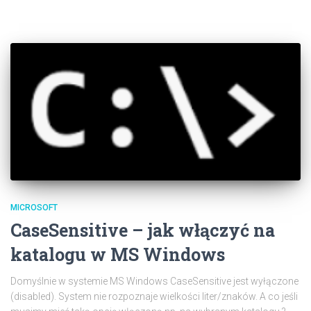
MICROSOFT
CaseSensitive – jak włączyć na
katalogu w MS Windows
Domyślnie w systemie MS Windows CaseSensitive jest wyłączone
(disabled). System nie rozpoznaje wielkości liter/znaków. A co jeśli