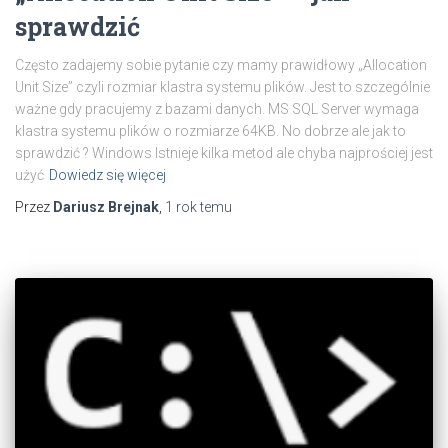
sprawdzić
Często zadajemy sobie pytanie czy mamy prawidłowy „Allocation
Unit Size” czyli rozmiar klastra systemu plików. Jest to szczególnie
ważne gdy pracujemy z bazami danych. MS SQL Server wymaga
klastra systemu plików o rozmiarze 64KB. No dobrze ale jak to
sprawdzić ? Windows Istnieje kilka metod ale chyba najprościej jest
użyć
Dowiedz się więcej
Przez
Dariusz Brejnak
,
1 rok
temu