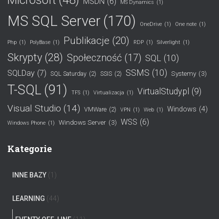
Microsoft
(48)
MSDN
(6)
MS Dynamics
(1)
MS SQL Server
(170)
OneDrive
(1)
One note
(1)
Publikacje
(20)
Php
(1)
PolyBase
(1)
RDP
(1)
Silverlight
(1)
Skrypty
(28)
Społeczność
(17)
SQL
(10)
SSMS
(10)
SQLDay
(7)
Systemy
(3)
SQL Saturday
(2)
SSIS
(2)
T-SQL
(91)
VirtualStudy.pl
(9)
TFS
(1)
Virtualizacja
(1)
Visual Studio
(14)
Windows
(4)
VMWare
(2)
VPN
(1)
Web
(1)
WSS
(6)
Windows Server
(3)
Windows Phone
(1)
Kategorie
INNE BAZY
(1)
LEARNING
(44)