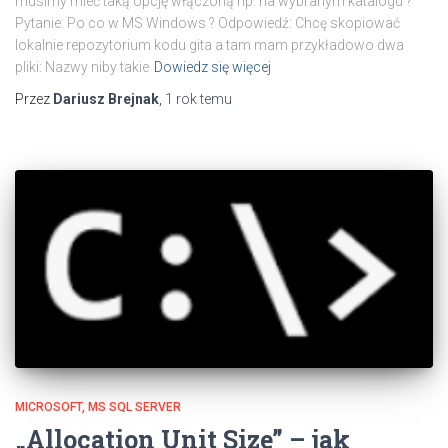
musimy mieć taką opcję włączoną np. na wybranym katalogu ?
Pytanie: Po co w MS Windows ? Odpowiedź: Chcę skopiować
lokalnie repozytorium kodu gita a tam mam przykładowo dwa
pliki: Nazwy niby takie
Dowiedz się więcej
Przez
Dariusz Brejnak
,
1 rok
temu
MICROSOFT
MS SQL SERVER
„Allocation Unit Size” – jak