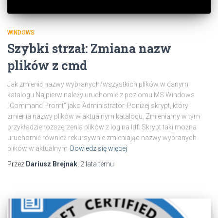
WINDOWS
Szybki strzał: Zmiana nazw
plików z cmd
Jak zmienić nazwy wybranych/wszystkich plików w danym
katalogu Najpierw należy uruchomić z poziomu MS Windows
„Command Promt” jako Administrator. Poniżej skrypt, który
zmienia nazwy plików w aktualnym katalogu. Zmieniamy w tym
przykładzie rozszerzenia plików z log na ldf. Skrypt taki można
uruchomić również rekursywnie zmieniając nazwy wybranych
plików w aktualnym
Dowiedz się więcej
Przez
Dariusz Brejnak
,
2 lata
temu