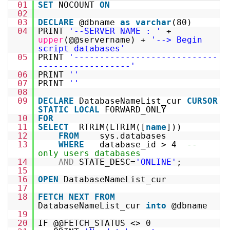
01
SET
NOCOUNT
ON
02
03
DECLARE
@dbname
as
varchar
(80)
04
PRINT
'--SERVER NAME : '
+
upper
(@@servername) +
'--> Begin
script databases'
05
PRINT
'----------------------------
------------------'
06
PRINT
''
07
PRINT
''
08
09
DECLARE
DatabaseNameList_cur
CURSOR
STATIC
LOCAL
FORWARD_ONLY
10
FOR
11
SELECT
RTRIM(LTRIM([
name
]))
12
FROM
sys.databases
13
WHERE
database_id > 4
--
only users databases
14
AND
STATE_DESC=
'ONLINE'
;
15
16
OPEN
DatabaseNameList_cur
17
18
FETCH
NEXT
FROM
DatabaseNameList_cur
into
@dbname
19
20
IF @@FETCH_STATUS <> 0