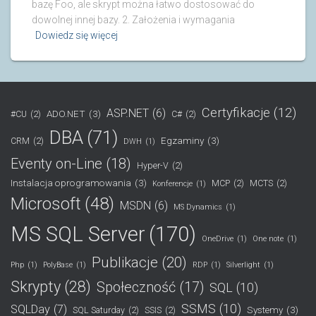
bazę Foo, ale skrypt można łatwo dostosować do
dowolnej innej bazy. 2. Założenia i wymagania
Dowiedz się więcej
Certyfikacje
(12)
ASP.NET
(6)
ADO.NET
(3)
#CU
(2)
C#
(2)
DBA
(71)
Egzaminy
(3)
CRM
(2)
DWH
(1)
Eventy on-Line
(18)
Hyper-V
(2)
Instalacja oprogramowania
(3)
MCP
(2)
MCTS
(2)
Konferencje
(1)
Microsoft
(48)
MSDN
(6)
MS Dynamics
(1)
MS SQL Server
(170)
OneDrive
(1)
One note
(1)
Publikacje
(20)
Php
(1)
PolyBase
(1)
RDP
(1)
Silverlight
(1)
Skrypty
(28)
Społeczność
(17)
SQL
(10)
SSMS
(10)
SQLDay
(7)
Systemy
(3)
SQL Saturday
(2)
SSIS
(2)