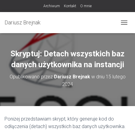
Archiwum
Kontakt
O mnie
Dariusz Brejnak
PRZEŁ
Skryptuj: Detach wszystkich baz
danych użytkownika na instancji
Opublikowano przez
Dariusz Brejnak
w dniu
15 lutego
2024
Poniżej przedstawiam skrypt, który generuje kod do
odłączenia (detach) wszystkich baz danych użytkownika.