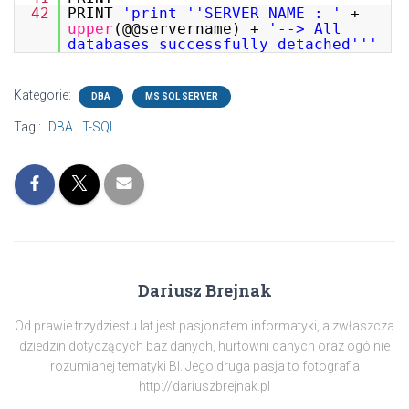
42
PRINT
'print '
'SERVER NAME : '
+
upper
(@@servername) +
'--> All
databases successfully detached'
''
Kategorie:
DBA
MS SQL SERVER
Tagi:
DBA
T-SQL
Dariusz Brejnak
Od prawie trzydziestu lat jest pasjonatem informatyki, a zwłaszcza
dziedzin dotyczących baz danych, hurtowni danych oraz ogólnie
rozumianej tematyki BI. Jego druga pasja to fotografia
http://dariuszbrejnak.pl