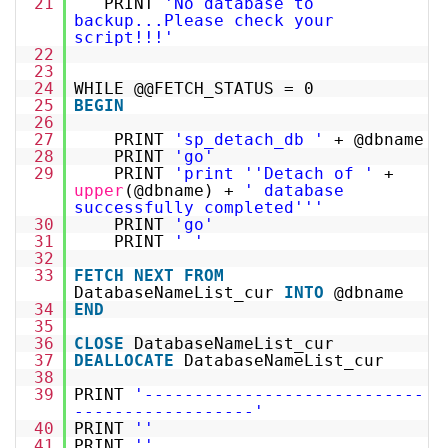
21
PRINT
'No database to
backup...Please check your
script!!!'
22
23
24
WHILE @@FETCH_STATUS = 0
25
BEGIN
26
27
PRINT
'sp_detach_db '
+ @dbname
28
PRINT
'go'
29
PRINT
'print '
'Detach of '
+
upper
(@dbname) +
' database
successfully completed'
''
30
PRINT
'go'
31
PRINT
' '
32
33
FETCH
NEXT
FROM
DatabaseNameList_cur
INTO
@dbname
34
END
35
36
CLOSE
DatabaseNameList_cur
37
DEALLOCATE
DatabaseNameList_cur
38
39
PRINT
'----------------------------
------------------'
40
PRINT
''
41
PRINT
''