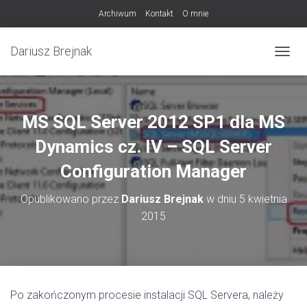
Archiwum
Kontakt
O mnie
Dariusz Brejnak
PRZEŁ
MS SQL Server 2012 SP1 dla MS
Dynamics cz. IV – SQL Server
Configuration Manager
Opublikowano przez
Dariusz Brejnak
w dniu
5 kwietnia
2015
Po zakończonym procesie instalacji SQL Servera, należy