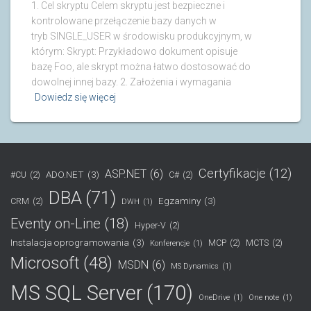
1. Cel skryptu Celem skryptu jest bezpieczne i
kontrolowane przełączenie bazy danych w
tryb SINGLE_USER w środowisku produkcyjnym, w
którym: Skrypt: Przykładowo dokument opisuje
bazę Foo, ale skrypt można łatwo dostosować do
dowolnej innej bazy. 2. Założenia i wymagania
Dowiedz się więcej
Certyfikacje
(12)
ASP.NET
(6)
ADO.NET
(3)
#CU
(2)
C#
(2)
DBA
(71)
Egzaminy
(3)
CRM
(2)
DWH
(1)
Eventy on-Line
(18)
Hyper-V
(2)
Instalacja oprogramowania
(3)
MCP
(2)
MCTS
(2)
Konferencje
(1)
Microsoft
(48)
MSDN
(6)
MS Dynamics
(1)
MS SQL Server
(170)
OneDrive
(1)
One note
(1)