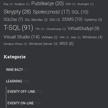
Publikacje
(20)
Php
(1)
PolyBase
(1)
RDP
(1)
Silverlight
(1)
Skrypty
(28)
Społeczność
(17)
SQL
(10)
SSMS
(10)
SQLDay
(7)
Systemy
(3)
SQL Saturday
(2)
SSIS
(2)
T-SQL
(91)
VirtualStudy.pl
(9)
TFS
(1)
Virtualizacja
(1)
Visual Studio
(14)
Windows
(4)
VMWare
(2)
VPN
(1)
Web
(1)
WSS
(6)
Windows Server
(3)
Windows Phone
(1)
Kategorie
INNE BAZY
(1)
LEARNING
(44)
EVENTY OFF-LINE
(11)
EVENTY ON-LINE
(19)