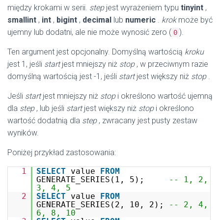
między krokami w serii.
step
jest wyrażeniem typu
tinyint
,
smallint
,
int
,
bigint
,
decimal
lub
numeric
.
krok
może być
ujemny lub dodatni, ale nie może wynosić zero (
).
0
Ten argument jest opcjonalny. Domyślną wartością
kroku
jest 1, jeśli
start
jest mniejszy niż
stop
, w przeciwnym razie
domyślną wartością jest -1, jeśli
start
jest większy niż
stop
.
Jeśli
start
jest mniejszy niż
stop
i określono wartość ujemną
dla
step
, lub jeśli
start
jest większy niż
stop
i określono
wartość dodatnią dla
step
, zwracany jest pusty zestaw
wyników.
Poniżej przykład zastosowania:
1
SELECT
value
FROM
GENERATE_SERIES(1, 5);
-- 1, 2,
3, 4, 5
2
SELECT
value
FROM
GENERATE_SERIES(2, 10, 2);
-- 2, 4,
6, 8, 10