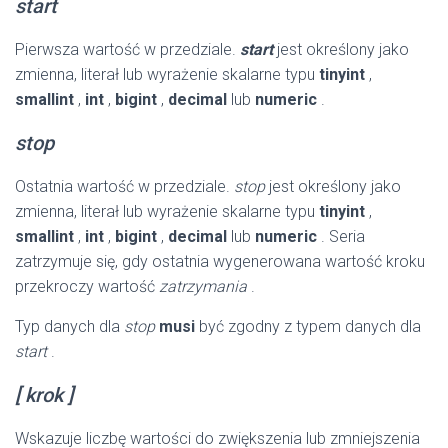
start
Pierwsza wartość w przedziale.
start
jest określony jako
zmienna, literał lub wyrażenie skalarne typu
tinyint
,
smallint
,
int
,
bigint
,
decimal
lub
numeric
.
stop
Ostatnia wartość w przedziale.
stop
jest określony jako
zmienna, literał lub wyrażenie skalarne typu
tinyint
,
smallint
,
int
,
bigint
,
decimal
lub
numeric
. Seria
zatrzymuje się, gdy ostatnia wygenerowana wartość kroku
przekroczy wartość
zatrzymania
.
Typ danych dla
stop
musi
być zgodny z typem danych dla
start
.
[ krok ]
Wskazuje liczbę wartości do zwiększenia lub zmniejszenia