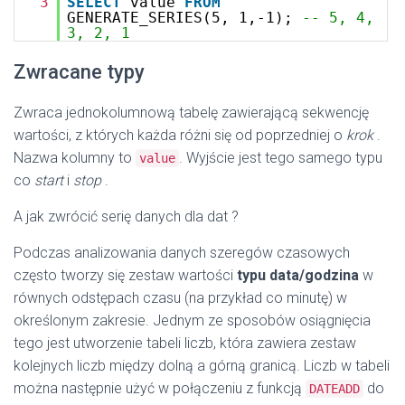
3
SELECT
value
FROM
GENERATE_SERIES(5, 1,-1);
-- 5, 4,
3, 2, 1
Zwracane typy
Zwraca jednokolumnową tabelę zawierającą sekwencję
wartości, z których każda różni się od poprzedniej o
krok
.
Nazwa kolumny to
. Wyjście jest tego samego typu
value
co
start
i
stop
.
A jak zwrócić serię danych dla dat ?
Podczas analizowania danych szeregów czasowych
często tworzy się zestaw wartości
typu data/godzina
w
równych odstępach czasu (na przykład co minutę) w
określonym zakresie. Jednym ze sposobów osiągnięcia
tego jest utworzenie tabeli liczb, która zawiera zestaw
kolejnych liczb między dolną a górną granicą. Liczb w tabeli
można następnie użyć w połączeniu z funkcją
do
DATEADD