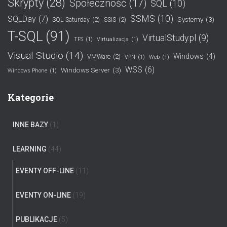
Skrypty
(28)
Społeczność
(17)
SQL
(10)
SSMS
(10)
SQLDay
(7)
Systemy
(3)
SQL Saturday
(2)
SSIS
(2)
T-SQL
(91)
VirtualStudy.pl
(9)
TFS
(1)
Virtualizacja
(1)
Visual Studio
(14)
Windows
(4)
VMWare
(2)
VPN
(1)
Web
(1)
WSS
(6)
Windows Server
(3)
Windows Phone
(1)
Kategorie
INNE BAZY
(1)
LEARNING
(44)
EVENTY OFF-LINE
(11)
EVENTY ON-LINE
(19)
PUBLIKACJE
(5)