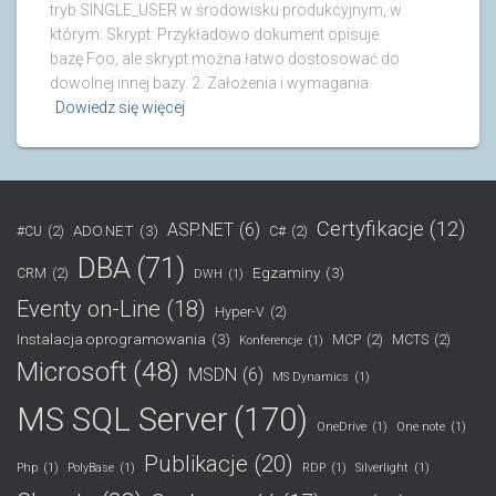
tryb SINGLE_USER w środowisku produkcyjnym, w
którym: Skrypt: Przykładowo dokument opisuje
bazę Foo, ale skrypt można łatwo dostosować do
dowolnej innej bazy. 2. Założenia i wymagania
Dowiedz się więcej
Certyfikacje
(12)
ASP.NET
(6)
ADO.NET
(3)
#CU
(2)
C#
(2)
DBA
(71)
Egzaminy
(3)
CRM
(2)
DWH
(1)
Eventy on-Line
(18)
Hyper-V
(2)
Instalacja oprogramowania
(3)
MCP
(2)
MCTS
(2)
Konferencje
(1)
Microsoft
(48)
MSDN
(6)
MS Dynamics
(1)
MS SQL Server
(170)
OneDrive
(1)
One note
(1)
Publikacje
(20)
Php
(1)
PolyBase
(1)
RDP
(1)
Silverlight
(1)