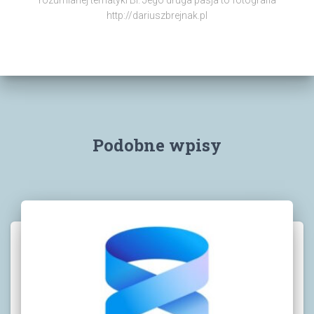
rozumianej tematyki BI. Jego druga pasja to fotografia
http://dariuszbrejnak.pl
Podobne wpisy