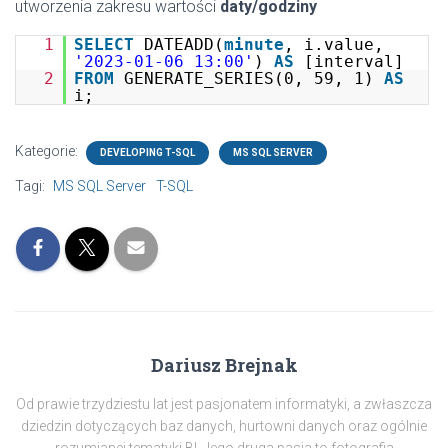
utworzenia zakresu wartości
daty/godziny
1
SELECT
DATEADD(
minute
, i.value,
'2023-01-06 13:00'
)
AS
[interval]
2
FROM
GENERATE_SERIES(0, 59, 1)
AS
i;
Kategorie:
DEVELOPING T-SQL
MS SQL SERVER
Tagi:
MS SQL Server
T-SQL
Dariusz Brejnak
Od prawie trzydziestu lat jest pasjonatem informatyki, a zwłaszcza
dziedzin dotyczących baz danych, hurtowni danych oraz ogólnie