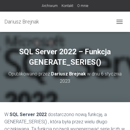
Archiwum
Kontakt
O mnie
Dariusz Brejnak
PRZEŁ
SQL Server 2022 – Funkcja
GENERATE_SERIES()
Opublikowano przez
Dariusz Brejnak
w dniu
6 stycznia
2023
W
SQL Server 2022
dostarczono nową funkcję, a
GENERATE_SERIES() , która była przez wielu długo
oczekiwana. Ta funkcja pozwoli wygenerować serię liczb w