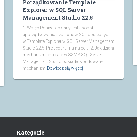
Porządkowanie Template
Explorer w SQL Server
Management Studio 22.5
1. Wstęp Poniżej opisany jest sposób
uporządkowania szablonów SQL dostępnych
w Template Explorer w SQL Server Management
Studio 22.5. Procedura ma na celu: 2. Jak działa
mechanizm template w SSMS SQL Server
Management Studio posiada wbudowany
mechanizm
Dowiedz się więcej
Kategorie