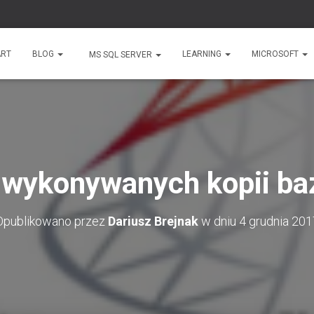
ART
BLOG
LEARNING
MICROSOFT
MS SQL SERVER
a wykonywanych kopii ba
Opublikowano przez
Dariusz Brejnak
w dniu
4 grudnia 201