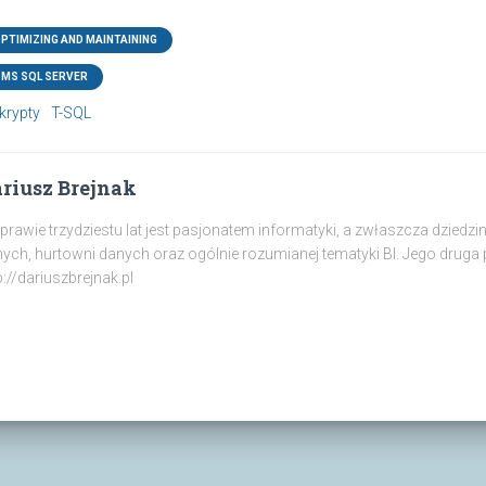
OPTIMIZING AND MAINTAINING
MS SQL SERVER
krypty
T-SQL
riusz Brejnak
prawie trzydziestu lat jest pasjonatem informatyki, a zwłaszcza dziedz
ych, hurtowni danych oraz ogólnie rozumianej tematyki BI. Jego druga p
p://dariuszbrejnak.pl