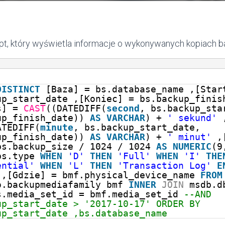
t, który wyświetla informacje o wykonywanych kopiach b
DISTINCT
[Baza] = bs.database_name ,[Star
up_start_date ,[Koniec] = bs.backup_finis
s] =
CAST
((DATEDIFF(
second
, bs.backup_sta
up_finish_date))
AS
VARCHAR
) +
' sekund'
ATEDIFF(
minute
, bs.backup_start_date,
up_finish_date))
AS
VARCHAR
) +
' minut'
,
bs.backup_size / 1024 / 1024
AS
NUMERIC
(9
bs.type
WHEN
'D'
THEN
'Full'
WHEN
'I'
THE
ential'
WHEN
'L'
THEN
'Transaction Log'
E
,[Gdzie] = bmf.physical_device_name
FROM
o.backupmediafamily bmf
INNER
JOIN
msdb.d
s.media_set_id = bmf.media_set_id
--AND
up_start_date > '2017-10-17' ORDER BY
up_start_date ,bs.database_name