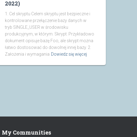
2022)
1. Cel skryptu Celem skryptu jest bezpieczne i
kontrolowane przełączenie bazy danych w
tryb SINGLE_USER w środowisku
produkcyjnym, w którym: Skrypt: Przykładowo
dokument opisuje bazę Foo, ale skrypt można
łatwo dostosować do dowolnej innej bazy. 2.
Założenia i wymagania
Dowiedz się więcej
My Communities