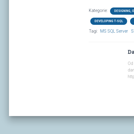
Kategorie:
DESIGNING, 
DEVELOPING T-SQL
Tagi:
MS SQL Server
S
Da
Od 
dan
htt