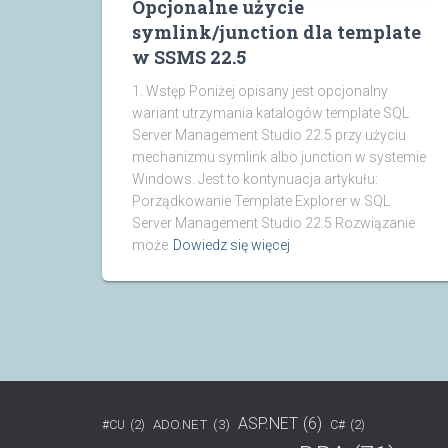
Opcjonalne użycie
symlink/junction dla template
w SSMS 22.5
1. Wstęp Poniżej opisany jest opcjonalny
wariant utrzymania katalogów template SQL
Server Management Studio 22.5 przy użyciu
mechanizmu symlink albo junction w systemie
Windows. Jest to kontynuacja artykułu:
Porządkowanie Template Explorer w SQL
Server Management Studio 22.5 Rozwiązanie
może
Dowiedz się więcej
ASP.NET
(6)
ADO.NET
(3)
#CU
(2)
C#
(2)