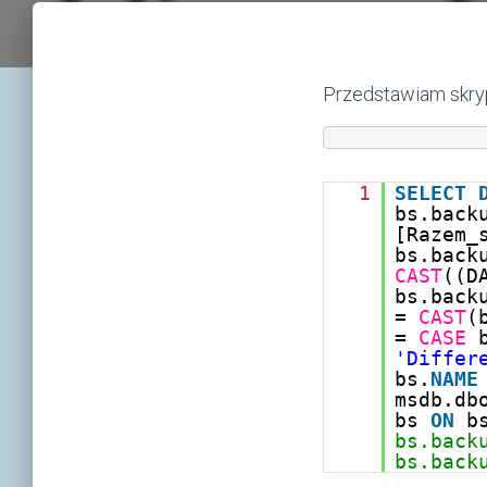
Przedstawiam skryp
1
SELECT
bs.back
[Razem_
bs.back
CAST
((D
bs.back
=
CAST
(
=
CASE
'Differ
bs.
NAME
msdb.db
bs
ON
b
bs.back
bs.back