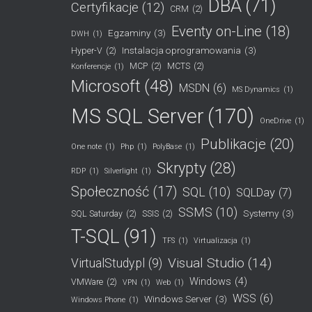
DBA
(71)
Certyfikacje
(12)
CRM
(2)
Eventy on-Line
(18)
Egzaminy
(3)
DWH
(1)
Instalacja oprogramowania
(3)
Hyper-V
(2)
MCP
(2)
MCTS
(2)
Konferencje
(1)
Microsoft
(48)
MSDN
(6)
MS Dynamics
(1)
MS SQL Server
(170)
OneDrive
(1)
Publikacje
(20)
One note
(1)
Php
(1)
PolyBase
(1)
Skrypty
(28)
RDP
(1)
Silverlight
(1)
Społeczność
(17)
SQL
(10)
SQLDay
(7)
SSMS
(10)
Systemy
(3)
SQL Saturday
(2)
SSIS
(2)
T-SQL
(91)
TFS
(1)
Virtualizacja
(1)
Visual Studio
(14)
VirtualStudy.pl
(9)
Windows
(4)
VMWare
(2)
VPN
(1)
Web
(1)
WSS
(6)
Windows Server
(3)
Windows Phone
(1)