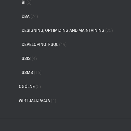
BI
(6)
DBA
(74)
DESIGNING, OPTIMIZING AND MAINTAINING
(25)
DEVELOPING T-SQL
(49)
SSIS
(4)
SSMS
(15)
OGÓLNE
(5)
WIRTUALIZACJA
(4)