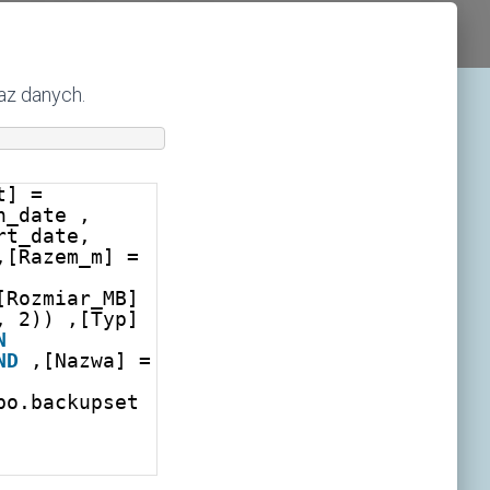
az danych.
t] =
h_date ,
rt_date,
,[Razem_m] =
[Rozmiar_MB]
, 2)) ,[Typ]
N
ND
,[Nazwa] =
bo.backupset