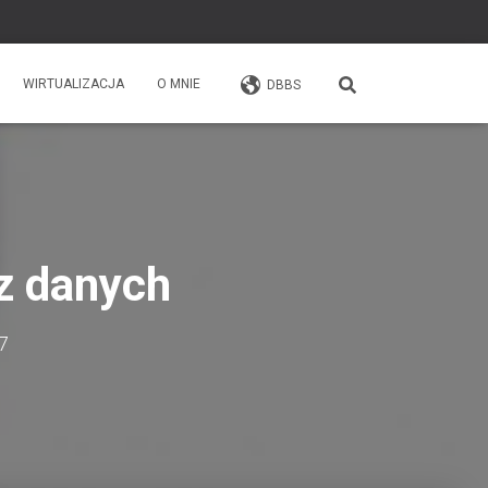
WIRTUALIZACJA
O MNIE
DBBS
z danych
7