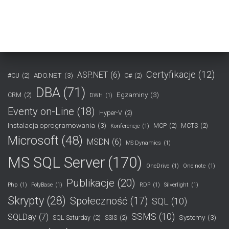
Certyfikacje
(12)
ASP.NET
(6)
ADO.NET
(3)
#CU
(2)
C#
(2)
DBA
(71)
Egzaminy
(3)
CRM
(2)
DWH
(1)
Eventy on-Line
(18)
Hyper-V
(2)
Instalacja oprogramowania
(3)
MCP
(2)
MCTS
(2)
Konferencje
(1)
Microsoft
(48)
MSDN
(6)
MS Dynamics
(1)
MS SQL Server
(170)
OneDrive
(1)
One note
(1)
Publikacje
(20)
Php
(1)
PolyBase
(1)
RDP
(1)
Silverlight
(1)
Skrypty
(28)
Społeczność
(17)
SQL
(10)
SSMS
(10)
SQLDay
(7)
Systemy
(3)
SQL Saturday
(2)
SSIS
(2)