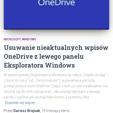
MICROSOFT
WINDOWS
Usuwanie nieaktualnych wpisów
OneDrive z lewego panelu
Eksploratora Windows
W lewym panelu Eksploratora Windows (w sekcji „Szybki dostęp” /
„Quick Access” lub „Ten komputer”), wyświetlana jest lista
podłączonych kont OneDrive. Część z nich już jest nieaktualna i nie
można się do nich zalogować. Jak usunąć taki wpis z lewego
panelu i ogólnie jak usunąć takie konto z systemu. Aby
Dowiedz się więcej
Przez
Dariusz Brejnak
,
10 miesięcy
temu