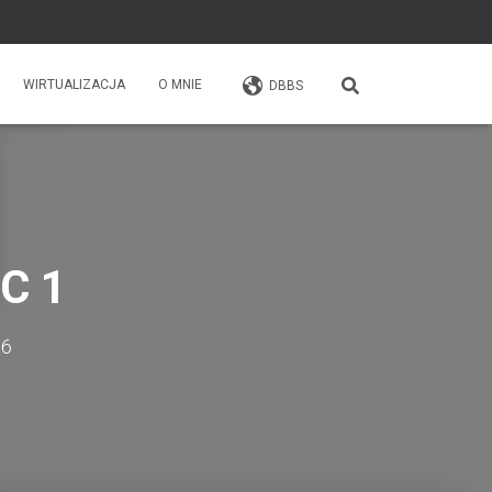
WIRTUALIZACJA
O MNIE
DBBS
RC 1
16