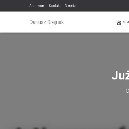
Archiwum
Kontakt
O mnie
Dariusz Brejnak
ST
Już
O