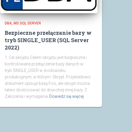
DBA
MS SQL SERVER
Bezpieczne przełączanie bazy w
tryb SINGLE_USER (SQL Server
2022)
1. Cel skryptu Celem skryptu jest bezpieczne i
kontrolowane przełączenie bazy danych w
tryb SINGLE_USER w środowisku
produkcyjnym, w którym: Skrypt: Przykładowo
dokument opisuje bazę Foo, ale skrypt można
łatwo dostosować do dowolnej innej bazy. 2.
Założenia i wymagania
Dowiedz się więcej