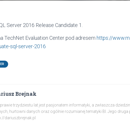
SQL Server 2016 Release Candidate 1.
na TechNet Evaluation Center pod adresem
https://www.m
uate-sql-server-2016
VER
riusz Brejnak
prawie trzydziestu lat jest pasjonatem informatyki, a zwłaszcza dziedz
ych, hurtowni danych oraz ogólnie rozumianej tematyki BI. Jego druga p
p://dariuszbrejnak.pl