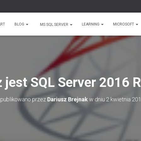
ART
BLOG
LEARNING
MICROSOFT
MS SQL SERVER
 jest SQL Server 2016 
publikowano przez
Dariusz Brejnak
w dniu
2 kwietnia 20