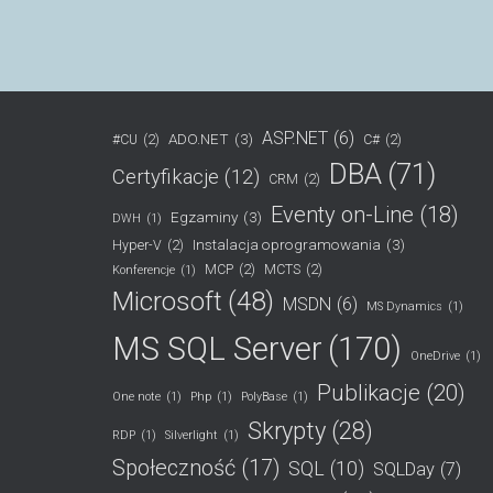
ASP.NET
(6)
ADO.NET
(3)
#CU
(2)
C#
(2)
DBA
(71)
Certyfikacje
(12)
CRM
(2)
Eventy on-Line
(18)
Egzaminy
(3)
DWH
(1)
Instalacja oprogramowania
(3)
Hyper-V
(2)
MCP
(2)
MCTS
(2)
Konferencje
(1)
Microsoft
(48)
MSDN
(6)
MS Dynamics
(1)
MS SQL Server
(170)
OneDrive
(1)
Publikacje
(20)
One note
(1)
Php
(1)
PolyBase
(1)
Skrypty
(28)
RDP
(1)
Silverlight
(1)
Społeczność
(17)
SQL
(10)
SQLDay
(7)