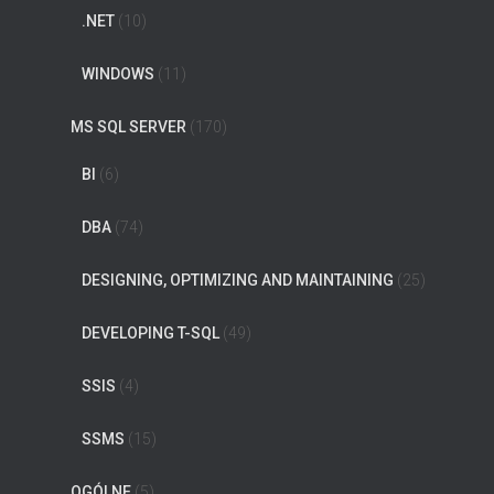
.NET
(10)
WINDOWS
(11)
MS SQL SERVER
(170)
BI
(6)
DBA
(74)
DESIGNING, OPTIMIZING AND MAINTAINING
(25)
DEVELOPING T-SQL
(49)
SSIS
(4)
SSMS
(15)
OGÓLNE
(5)