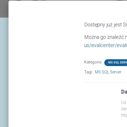
Dostępny już jest 
Można go znaleźć 
us/evalcenter/eval
Kategorie:
MS SQL SER
Tagi:
MS SQL Server
Da
Od 
dan
htt