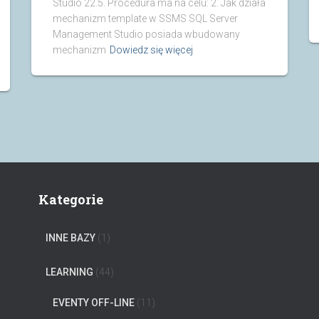
Studio 22.5. Procedura ma na celu: 2. Jak działa
mechanizm template w SSMS SQL Server
Management Studio posiada wbudowany
mechanizm
Dowiedz się więcej
Kategorie
INNE BAZY
(1)
LEARNING
(44)
EVENTY OFF-LINE
(11)