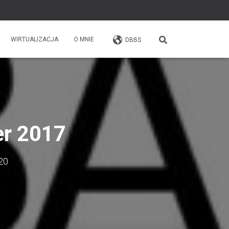
WIRTUALIZACJA
O MNIE
DBBS
er 2017
20