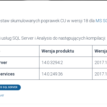
zestaw skumulowanych poprawek CU w wersji 18 dla
MS SQ
ki usług SQL Server i Analysis do następujących kompilacji:
e
Wersja produktu
Wersja
rver
14.0.3294.2
2017.1
Services
14.0.249.36
2017.1
S SQL SERVER
ver