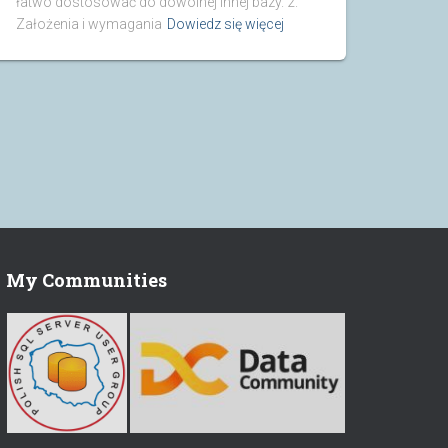
łatwo dostosować do dowolnej innej bazy. 2.
Założenia i wymagania
Dowiedz się więcej
My Communities