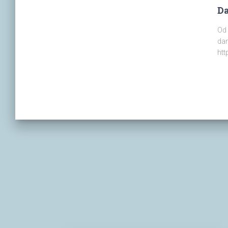
Da
Od 
dan
htt