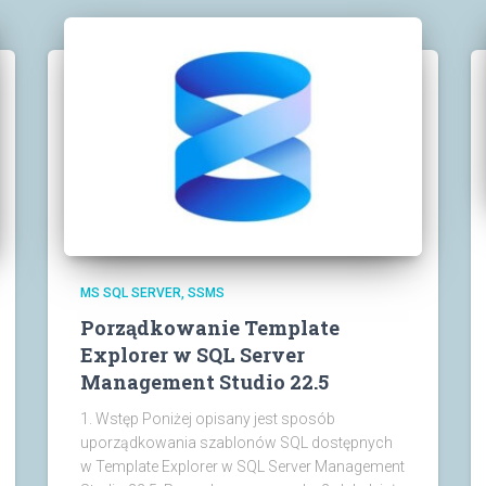
MS SQL SERVER
SSMS
Porządkowanie Template
Explorer w SQL Server
Management Studio 22.5
1. Wstęp Poniżej opisany jest sposób
uporządkowania szablonów SQL dostępnych
w Template Explorer w SQL Server Management