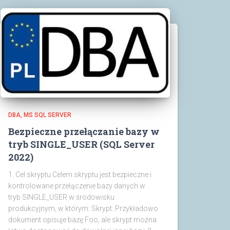
DBA
MS SQL SERVER
Bezpieczne przełączanie bazy w
tryb SINGLE_USER (SQL Server
2022)
1. Cel skryptu Celem skryptu jest bezpieczne i
kontrolowane przełączenie bazy danych w
tryb SINGLE_USER w środowisku
produkcyjnym, w którym: Skrypt: Przykładowo
dokument opisuje bazę Foo, ale skrypt można