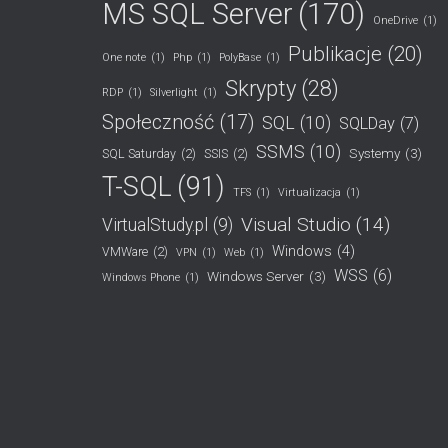
MS SQL Server
(170)
OneDrive
(1)
Publikacje
(20)
One note
(1)
Php
(1)
PolyBase
(1)
Skrypty
(28)
RDP
(1)
Silverlight
(1)
Społeczność
(17)
SQL
(10)
SQLDay
(7)
SSMS
(10)
Systemy
(3)
SQL Saturday
(2)
SSIS
(2)
T-SQL
(91)
TFS
(1)
Virtualizacja
(1)
Visual Studio
(14)
VirtualStudy.pl
(9)
Windows
(4)
VMWare
(2)
VPN
(1)
Web
(1)
WSS
(6)
Windows Server
(3)
Windows Phone
(1)