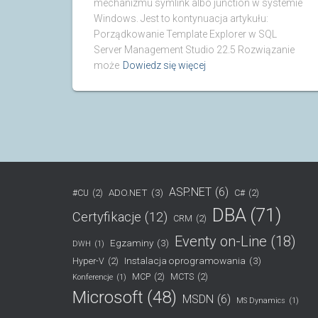
mechanizmu symlink albo junction w systemie
Windows. Jest to kontynuacja artykułu:
Porządkowanie Template Explorer w SQL
Server Management Studio 22.5 Rozwiązanie
może
Dowiedz się więcej
ASP.NET
(6)
ADO.NET
(3)
#CU
(2)
C#
(2)
DBA
(71)
Certyfikacje
(12)
CRM
(2)
Eventy on-Line
(18)
Egzaminy
(3)
DWH
(1)
Instalacja oprogramowania
(3)
Hyper-V
(2)
MCP
(2)
MCTS
(2)
Konferencje
(1)
Microsoft
(48)
MSDN
(6)
MS Dynamics
(1)