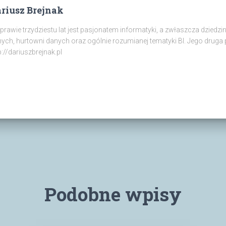
riusz Brejnak
prawie trzydziestu lat jest pasjonatem informatyki, a zwłaszcza dziedz
ych, hurtowni danych oraz ogólnie rozumianej tematyki BI. Jego druga p
p://dariuszbrejnak.pl
Podobne wpisy