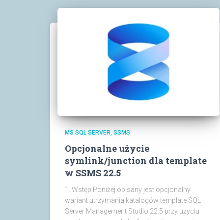
MS SQL SERVER
SSMS
Opcjonalne użycie
symlink/junction dla template
w SSMS 22.5
1. Wstęp Poniżej opisany jest opcjonalny
wariant utrzymania katalogów template SQL
Server Management Studio 22.5 przy użyciu