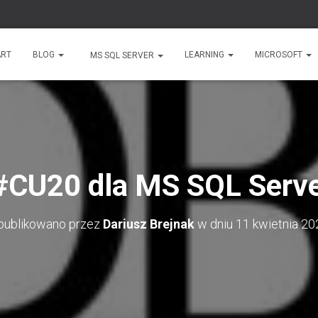
ART
BLOG
LEARNING
MICROSOFT
MS SQL SERVER
CU20 dla MS SQL Serv
publikowano przez
Dariusz Brejnak
w dniu
11 kwietnia 20