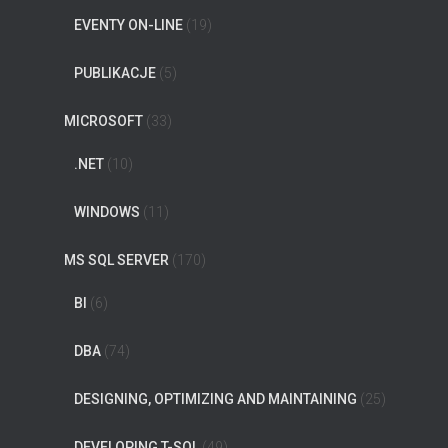
EVENTY ON-LINE
(19)
PUBLIKACJE
(5)
MICROSOFT
(33)
.NET
(10)
WINDOWS
(11)
MS SQL SERVER
(170)
BI
(6)
DBA
(74)
DESIGNING, OPTIMIZING AND MAINTAINING
(25)
DEVELOPING T-SQL
(49)