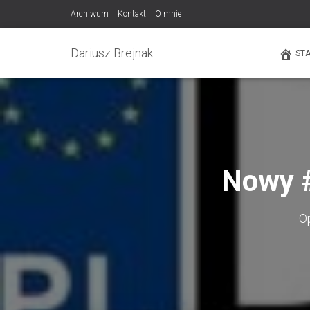
Archiwum
Kontakt
O mnie
Dariusz Brejnak
ST
Nowy #
O