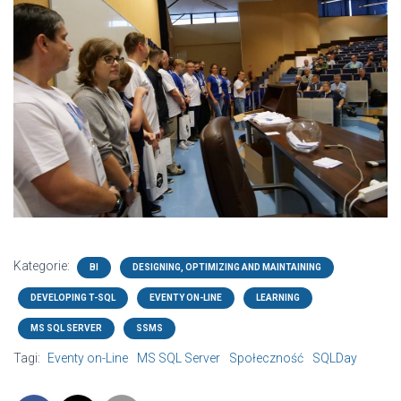
Kategorie:
BI
DESIGNING, OPTIMIZING AND MAINTAINING
DEVELOPING T-SQL
EVENTY ON-LINE
LEARNING
MS SQL SERVER
SSMS
Tagi:
Eventy on-Line
MS SQL Server
Społeczność
SQLDay