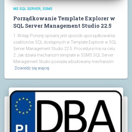
MS SQL SERVER
SSMS
Porządkowanie Template Explorer w
SQL Server Management Studio 22.5
1. Wstęp Poniżej opisany jest sposób uporządkowania
szablonów SQL dostępnych w Template Explorer w SQL
Server Management Studio 22.5. Procedura ma na celu:
2. Jak działa mechanizm template w SSMS SQL Server
Management Studio posiada wbudowany mechanizm
Dowiedz się więcej