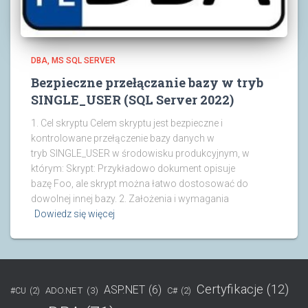
DBA
MS SQL SERVER
Bezpieczne przełączanie bazy w tryb
SINGLE_USER (SQL Server 2022)
1. Cel skryptu Celem skryptu jest bezpieczne i
kontrolowane przełączenie bazy danych w
tryb SINGLE_USER w środowisku produkcyjnym, w
którym: Skrypt: Przykładowo dokument opisuje
bazę Foo, ale skrypt można łatwo dostosować do
dowolnej innej bazy. 2. Założenia i wymagania
Dowiedz się więcej
Certyfikacje
(12)
ASP.NET
(6)
ADO.NET
(3)
#CU
(2)
C#
(2)