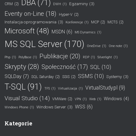
DBA
(71)
Egzaminy
(3)
CRM
(2)
DWH
(1)
Eventy on-Line
(18)
Hyper-V
(2)
Instalacja oprogramowania
(3)
MCP
(2)
MCTS
(2)
Konferencje
(1)
Microsoft
(48)
MSDN
(6)
MS Dynamics
(1)
MS SQL Server
(170)
OneDrive
(1)
One note
(1)
Publikacje
(20)
Php
(1)
PolyBase
(1)
RDP
(1)
Silverlight
(1)
Skrypty
(28)
Społeczność
(17)
SQL
(10)
SSMS
(10)
SQLDay
(7)
Systemy
(3)
SQL Saturday
(2)
SSIS
(2)
T-SQL
(91)
VirtualStudy.pl
(9)
TFS
(1)
Virtualizacja
(1)
Visual Studio
(14)
Windows
(4)
VMWare
(2)
VPN
(1)
Web
(1)
WSS
(6)
Windows Server
(3)
Windows Phone
(1)
Kategorie