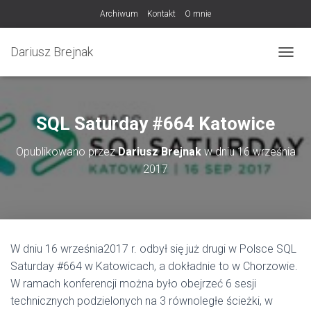
Archiwum
Kontakt
O mnie
Dariusz Brejnak
PRZEŁ
SQL Saturday #664 Katowice
Opublikowano przez
Dariusz Brejnak
w dniu
16 września
2017
W dniu 16 września2017 r. odbył się już drugi w Polsce SQL
Saturday #664 w Katowicach, a dokładnie to w Chorzowie.
W ramach konferencji można było obejrzeć 6 sesji
technicznych podzielonych na 3 równoległe ścieżki, w