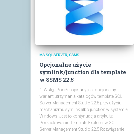
MS SQL SERVER
SSMS
Opcjonalne użycie
symlink/junction dla template
w SSMS 22.5
1. Wstęp Poniżej opisany jest opcjonalny
wariant utrzymania katalogów template SQL
Server Management Studio 22.5 przy użyciu
mechanizmu symlink albo junction w systemie
Windows. Jest to kontynuacja artykułu:
Porządkowanie Template Explorer w SQL
Server Management Studio 22.5 Rozwiązanie