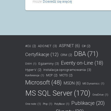
może
Dowiedz się więcej
ASP.NET
(6)
ADO.NET
(3)
#CU
(2)
C#
(2)
DBA
(71)
Certyfikacje
(12)
CRM
(2)
Eventy on-Line
(18)
Egzaminy
(3)
DWH
(1)
Instalacja oprogramowania
(3)
Hyper-V
(2)
MCP
(2)
MCTS
(2)
Konferencje
(1)
Microsoft
(48)
MSDN
(6)
MS Dynamics
(1)
MS SQL Server
(170)
OneDrive
(1)
Publikacje
(20)
One note
(1)
Php
(1)
PolyBase
(1)