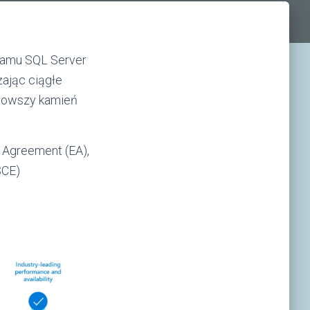
gramu SQL Server
żając ciągłe
jnowszy kamień
 Agreement (EA),
SCE)