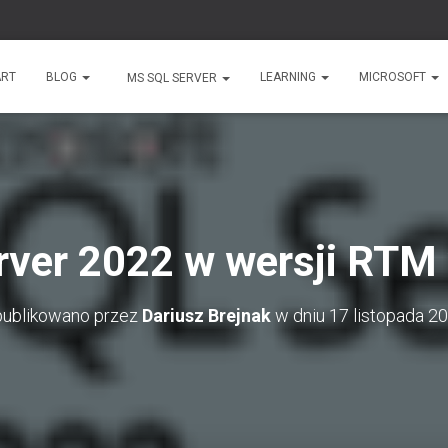
ART
BLOG
LEARNING
MICROSOFT
MS SQL SERVER
rver 2022 w wersji RTM
ublikowano przez
Dariusz Brejnak
w dniu
17 listopada 2