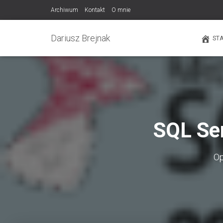
Archiwum
Kontakt
O mnie
Dariusz Brejnak
ST
SQL Se
Op