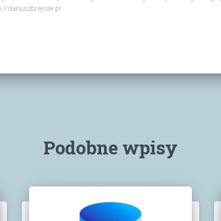
p://dariuszbrejnak.pl
Podobne wpisy