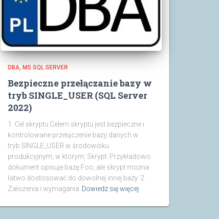
DBA
MS SQL SERVER
Bezpieczne przełączanie bazy w
tryb SINGLE_USER (SQL Server
2022)
1. Cel skryptu Celem skryptu jest bezpieczne i
kontrolowane przełączenie bazy danych w
tryb SINGLE_USER w środowisku
produkcyjnym, w którym: Skrypt: Przykładowo
dokument opisuje bazę Foo, ale skrypt można
łatwo dostosować do dowolnej innej bazy. 2.
Założenia i wymagania
Dowiedz się więcej