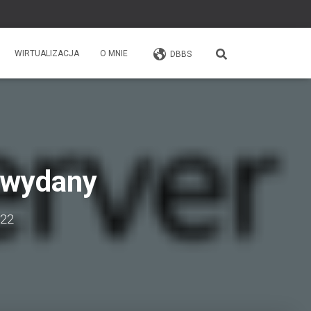
WIRTUALIZACJA
O MNIE
DBBS
 wydany
022