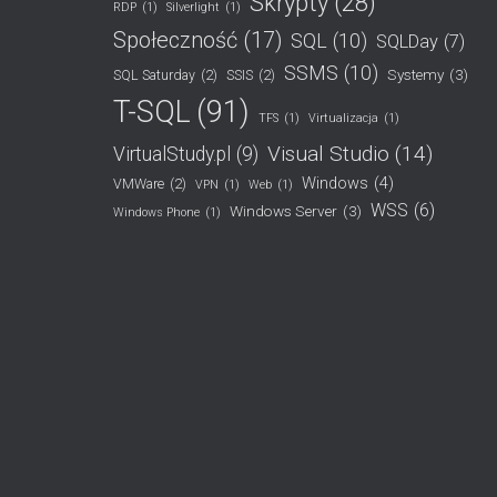
Skrypty
(28)
RDP
(1)
Silverlight
(1)
Społeczność
(17)
SQL
(10)
SQLDay
(7)
SSMS
(10)
Systemy
(3)
SQL Saturday
(2)
SSIS
(2)
T-SQL
(91)
TFS
(1)
Virtualizacja
(1)
Visual Studio
(14)
VirtualStudy.pl
(9)
Windows
(4)
VMWare
(2)
VPN
(1)
Web
(1)
WSS
(6)
Windows Server
(3)
Windows Phone
(1)