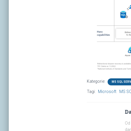
Kategorie:
MS SQL SER
Tagi:
Microsoft
MS SQ
Da
Od 
dan