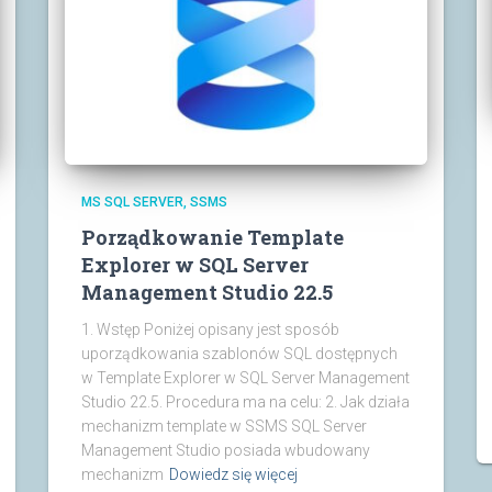
MS SQL SERVER
SSMS
Porządkowanie Template
Explorer w SQL Server
Management Studio 22.5
1. Wstęp Poniżej opisany jest sposób
uporządkowania szablonów SQL dostępnych
w Template Explorer w SQL Server Management
Studio 22.5. Procedura ma na celu: 2. Jak działa
mechanizm template w SSMS SQL Server
Management Studio posiada wbudowany
mechanizm
Dowiedz się więcej