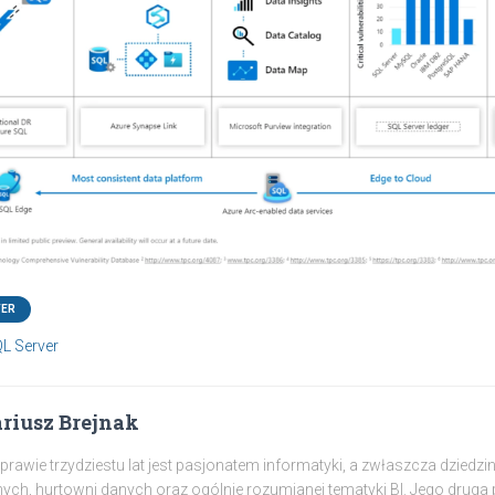
VER
L Server
riusz Brejnak
prawie trzydziestu lat jest pasjonatem informatyki, a zwłaszcza dziedz
ych, hurtowni danych oraz ogólnie rozumianej tematyki BI. Jego druga p