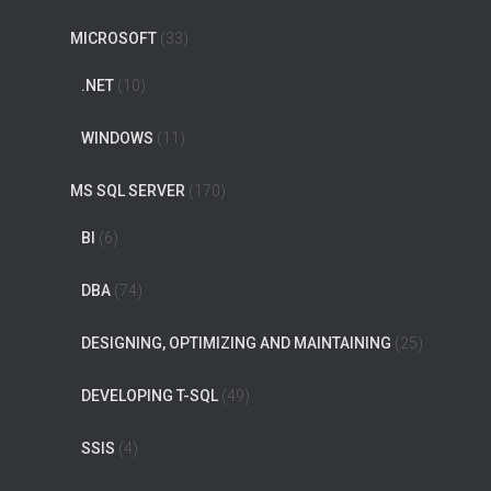
MICROSOFT
(33)
.NET
(10)
WINDOWS
(11)
MS SQL SERVER
(170)
BI
(6)
DBA
(74)
DESIGNING, OPTIMIZING AND MAINTAINING
(25)
DEVELOPING T-SQL
(49)
SSIS
(4)