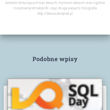
dziedzin dotyczących baz danych, hurtowni danych oraz ogólnie
rozumianej tematyki BI. Jego druga pasja to fotografia
http://dariuszbrejnak.pl
Podobne wpisy