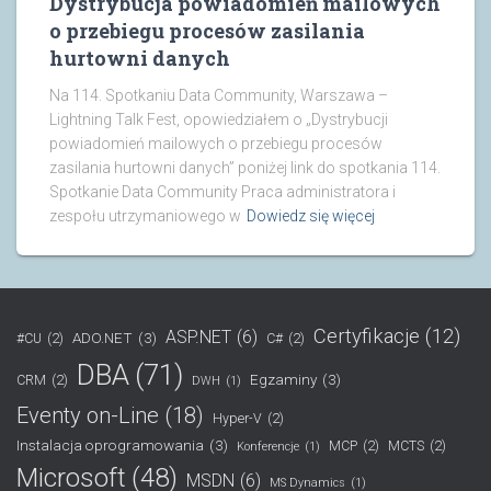
Dystrybucja powiadomień mailowych
o przebiegu procesów zasilania
hurtowni danych
Na 114. Spotkaniu Data Community, Warszawa –
Lightning Talk Fest, opowiedziałem o „Dystrybucji
powiadomień mailowych o przebiegu procesów
zasilania hurtowni danych” poniżej link do spotkania 114.
Spotkanie Data Community Praca administratora i
zespołu utrzymaniowego w
Dowiedz się więcej
Certyfikacje
(12)
ASP.NET
(6)
ADO.NET
(3)
#CU
(2)
C#
(2)
DBA
(71)
Egzaminy
(3)
CRM
(2)
DWH
(1)
Eventy on-Line
(18)
Hyper-V
(2)
Instalacja oprogramowania
(3)
MCP
(2)
MCTS
(2)
Konferencje
(1)
Microsoft
(48)
MSDN
(6)
MS Dynamics
(1)