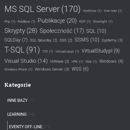
MS SQL Server
(170)
OneDrive
(1)
One note
(1)
Publikacje
(20)
Php
(1)
PolyBase
(1)
RDP
(1)
Silverlight
(1)
Skrypty
(28)
Społeczność
(17)
SQL
(10)
SSMS
(10)
SQLDay
(7)
Systemy
(3)
SQL Saturday
(2)
SSIS
(2)
T-SQL
(91)
VirtualStudy.pl
(9)
TFS
(1)
Virtualizacja
(1)
Visual Studio
(14)
Windows
(4)
VMWare
(2)
VPN
(1)
Web
(1)
WSS
(6)
Windows Server
(3)
Windows Phone
(1)
Kategorie
INNE BAZY
(1)
LEARNING
(44)
EVENTY OFF-LINE
(11)