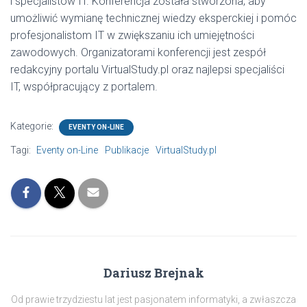
i specjalistów IT. Konferencja została stworzona, aby
umożliwić wymianę technicznej wiedzy eksperckiej i pomóc
profesjonalistom IT w zwiększaniu ich umiejętności
zawodowych. Organizatorami konferencji jest zespół
redakcyjny portalu VirtualStudy.pl oraz najlepsi specjaliści
IT, współpracujący z portalem.
Kategorie:
EVENTY ON-LINE
Tagi:
Eventy on-Line
Publikacje
VirtualStudy.pl
Dariusz Brejnak
Od prawie trzydziestu lat jest pasjonatem informatyki, a zwłaszcza