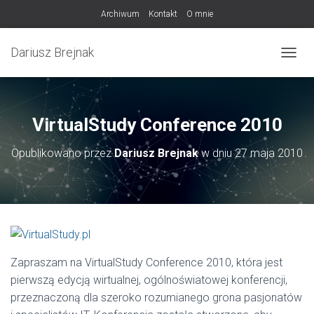
Archiwum
Kontakt
O mnie
Dariusz Brejnak
PRZEŁ
VirtualStudy Conference 2010
Opublikowano przez
Dariusz Brejnak
w dniu
27 maja 2010
Zapraszam na VirtualStudy Conference 2010, która jest
pierwszą edycją wirtualnej, ogólnoświatowej konferencji,
przeznaczoną dla szeroko rozumianego grona pasjonatów