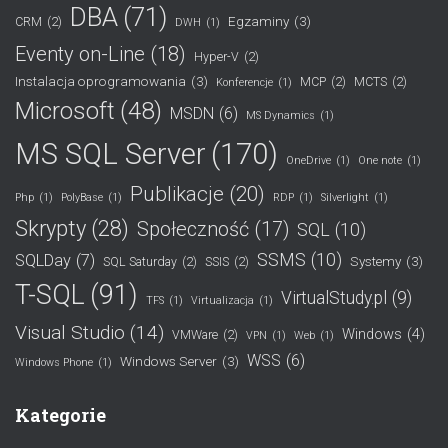
DBA
(71)
Egzaminy
(3)
CRM
(2)
DWH
(1)
Eventy on-Line
(18)
Hyper-V
(2)
Instalacja oprogramowania
(3)
MCP
(2)
MCTS
(2)
Konferencje
(1)
Microsoft
(48)
MSDN
(6)
MS Dynamics
(1)
MS SQL Server
(170)
OneDrive
(1)
One note
(1)
Publikacje
(20)
Php
(1)
PolyBase
(1)
RDP
(1)
Silverlight
(1)
Skrypty
(28)
Społeczność
(17)
SQL
(10)
SSMS
(10)
SQLDay
(7)
Systemy
(3)
SQL Saturday
(2)
SSIS
(2)
T-SQL
(91)
VirtualStudy.pl
(9)
TFS
(1)
Virtualizacja
(1)
Visual Studio
(14)
Windows
(4)
VMWare
(2)
VPN
(1)
Web
(1)
WSS
(6)
Windows Server
(3)
Windows Phone
(1)
Kategorie