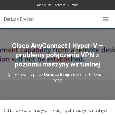
Archiwum
Kontakt
O mnie
Dariusz Brejnak
PRZEŁ
Cisco AnyConnect i Hyper-V –
problemy połączenia VPN z
poziomu maszyny wirtualnej
Opublikowano przez
Dariusz Brejnak
w dniu
14 kwietnia
2022
Od bardzo dawna używam odrębnych maszyn wirtualnych