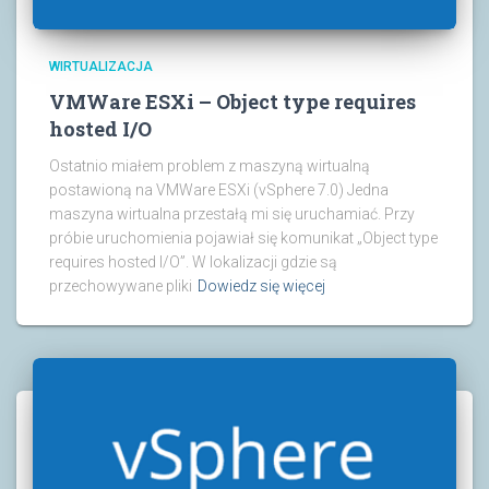
WIRTUALIZACJA
VMWare ESXi – Object type requires
hosted I/O
Ostatnio miałem problem z maszyną wirtualną
postawioną na VMWare ESXi (vSphere 7.0) Jedna
maszyna wirtualna przestałą mi się uruchamiać. Przy
próbie uruchomienia pojawiał się komunikat „Object type
requires hosted I/O”. W lokalizacji gdzie są
przechowywane pliki
Dowiedz się więcej