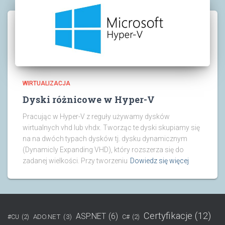
WIRTUALIZACJA
Dyski różnicowe w Hyper-V
Pracując w Hyper-V z reguły używamy dysków
wirtualnych vhd lub vhdx. Tworząc te dyski skupiamy się
na na dwóch typach dysków tj. dysku dynamicznym
(Dynamicly Expanding VHD), który rozszerza się do
zadanej wielkości. Przy tworzeniu
Dowiedz się więcej
Certyfikacje
(12)
ASP.NET
(6)
ADO.NET
(3)
#CU
(2)
C#
(2)