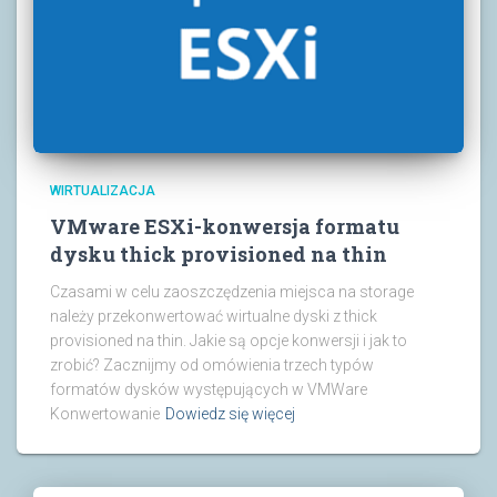
WIRTUALIZACJA
VMware ESXi-konwersja formatu
dysku thick provisioned na thin
Czasami w celu zaoszczędzenia miejsca na storage
należy przekonwertować wirtualne dyski z thick
provisioned na thin. Jakie są opcje konwersji i jak to
zrobić? Zacznijmy od omówienia trzech typów
formatów dysków występujących w VMWare
Konwertowanie
Dowiedz się więcej