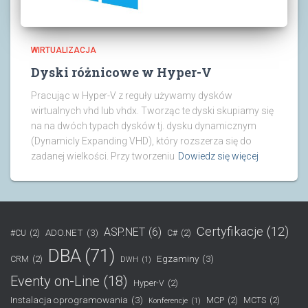
WIRTUALIZACJA
Dyski różnicowe w Hyper-V
Pracując w Hyper-V z reguły używamy dysków
wirtualnych vhd lub vhdx. Tworząc te dyski skupiamy się
na na dwóch typach dysków tj. dysku dynamicznym
(Dynamicly Expanding VHD), który rozszerza się do
zadanej wielkości. Przy tworzeniu
Dowiedz się więcej
Certyfikacje
(12)
ASP.NET
(6)
ADO.NET
(3)
#CU
(2)
C#
(2)
DBA
(71)
Egzaminy
(3)
CRM
(2)
DWH
(1)
Eventy on-Line
(18)
Hyper-V
(2)
Instalacja oprogramowania
(3)
MCP
(2)
MCTS
(2)
Konferencje
(1)