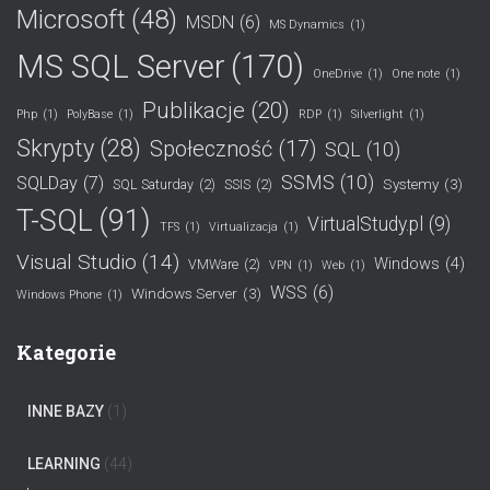
Microsoft
(48)
MSDN
(6)
MS Dynamics
(1)
MS SQL Server
(170)
OneDrive
(1)
One note
(1)
Publikacje
(20)
Php
(1)
PolyBase
(1)
RDP
(1)
Silverlight
(1)
Skrypty
(28)
Społeczność
(17)
SQL
(10)
SSMS
(10)
SQLDay
(7)
Systemy
(3)
SQL Saturday
(2)
SSIS
(2)
T-SQL
(91)
VirtualStudy.pl
(9)
TFS
(1)
Virtualizacja
(1)
Visual Studio
(14)
Windows
(4)
VMWare
(2)
VPN
(1)
Web
(1)
WSS
(6)
Windows Server
(3)
Windows Phone
(1)
Kategorie
INNE BAZY
(1)
LEARNING
(44)