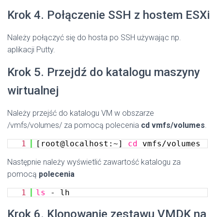
Krok 4. Połączenie SSH z hostem ESXi
Należy połączyć się do hosta po SSH używając np.
aplikacji Putty.
Krok 5. Przejdź do katalogu maszyny
wirtualnej
Należy przejść do katalogu VM w obszarze
/vmfs/volumes/ za pomocą polecenia
cd vmfs/volumes
.
1
[root@localhost:~]
cd
vmfs/volumes
Następnie należy wyświetlić zawartość katalogu za
pomocą
polecenia
1
ls
- lh
Krok 6. Klonowanie zestawu VMDK na