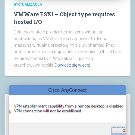
WIRTUALIZACJA
VMWare ESXi – Object type requires
hosted I/O
Ostatnio miałem problem z maszyną wirtualną
postawioną na VMWare ESXi (vSphere 7.0) Jedna
maszyna wirtualna przestałą mi się uruchamiać. Przy
próbie uruchomienia pojawiał się komunikat „Object type
requires hosted I/O”. W lokalizacji gdzie są
przechowywane pliki
Dowiedz się więcej