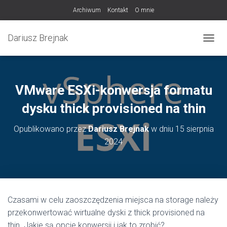
Archiwum
Kontakt
O mnie
Dariusz Brejnak
PRZEŁ
VMware ESXi-konwersja formatu
dysku thick provisioned na thin
Opublikowano przez
Dariusz Brejnak
w dniu
15 sierpnia
2024
Czasami w celu zaoszczędzenia miejsca na storage należy
przekonwertować wirtualne dyski z thick provisioned na
thin. Jakie są opcje konwersji i jak to zrobić?