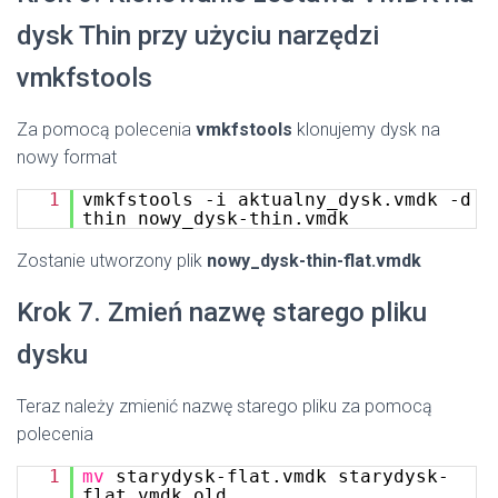
dysk Thin przy użyciu narzędzi
vmkfstools
Za pomocą polecenia
vmkfstools
klonujemy dysk na
nowy format
1
vmkfstools -i aktualny_dysk.vmdk -d
thin nowy_dysk-thin.vmdk
Zostanie utworzony plik
nowy_dysk-thin-flat.vmdk
Krok 7. Zmień nazwę starego pliku
dysku
Teraz należy zmienić nazwę starego pliku za pomocą
polecenia
1
mv
starydysk-flat.vmdk starydysk-
flat.vmdk.old