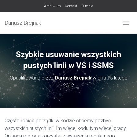
Archiwum
Kontakt
O mnie
Dariusz Brejnak
PRZEŁ
Szybkie usuwanie wszystkich
pustych linii w VS i SSMS
Opublikowano przez
Dariusz Brejnak
w dniu
15 lutego
2012
Często robiąc porządki w kodzie chcemy pozbyć
wszystkich pustych linii. Im więcej kodu tym więcej pracy.
Opisana metoda korzysta z wyrażenia regularnego