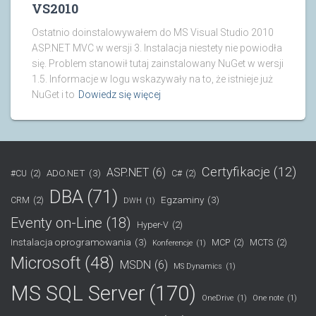
VS2010
Ostatnio doinstalowywałem do MS Visual Studio 2010
ASP.NET MVC w wersji 3. Instalacja niestety nie powiodła
się. Problem stanowił tutaj zainstalowany NuGet w wersji
1.5. Informacje w logu wskazywały na to, że istnieje już
NuGet i to
Dowiedz się więcej
Certyfikacje
(12)
ASP.NET
(6)
ADO.NET
(3)
#CU
(2)
C#
(2)
DBA
(71)
Egzaminy
(3)
CRM
(2)
DWH
(1)
Eventy on-Line
(18)
Hyper-V
(2)
Instalacja oprogramowania
(3)
MCP
(2)
MCTS
(2)
Konferencje
(1)
Microsoft
(48)
MSDN
(6)
MS Dynamics
(1)
MS SQL Server
(170)
OneDrive
(1)
One note
(1)