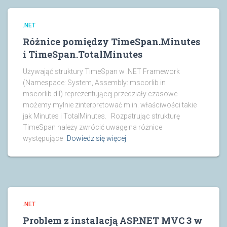
.NET
Różnice pomiędzy TimeSpan.Minutes
i TimeSpan.TotalMinutes
Używająć struktury TimeSpan w .NET Framework
(Namespace: System, Assembly: mscorlib in
mscorlib.dll) reprezentującej przedziały czasowe
możemy mylnie zinterpretować m.in. właściwości takie
jak Minutes i TotalMinutes. Rozpatrując strukturę
TimeSpan należy zwrócić uwagę na różnice
występujące
Dowiedz się więcej
.NET
Problem z instalacją ASP.NET MVC 3 w