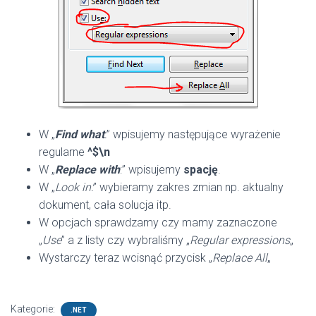
W „
Find what
:
” wpisujemy następujące wyrażenie
regularne
^$\n
W „
Replace with
:” wpisujemy
spację
.
W „
Look in:
” wybieramy zakres zmian np. aktualny
dokument, cała solucja itp.
W opcjach sprawdzamy czy mamy zaznaczone
„
Use
” a z listy czy wybraliśmy „
Regular expressions
„
Wystarczy teraz wcisnąć przycisk „
Replace All
„
Kategorie:
.NET