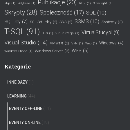
Publikacje
(20)
Php
(1)
PolyBase
(1)
RDP
(1)
Silverlight
(1)
Skrypty
(28)
Społeczność
(17)
SQL
(10)
SSMS
(10)
SQLDay
(7)
Systemy
(3)
SQL Saturday
(2)
SSIS
(2)
T-SQL
(91)
VirtualStudy.pl
(9)
TFS
(1)
Virtualizacja
(1)
Visual Studio
(14)
Windows
(4)
VMWare
(2)
VPN
(1)
Web
(1)
WSS
(6)
Windows Server
(3)
Windows Phone
(1)
Kategorie
INNE BAZY
(1)
LEARNING
(44)
EVENTY OFF-LINE
(11)
EVENTY ON-LINE
(19)