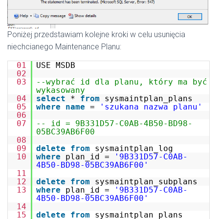
Poniżej przedstawiam kolejne kroki w celu usunięcia
niechcianego Maintenance Planu:
01
USE MSDB
02
03
--wybrać id dla planu, który ma być
wykasowany
04
select
*
from
sysmaintplan_plans
05
where
name
=
'szukana nazwa planu'
06
07
-- id = 9B331D57-C0AB-4B50-BD98-
05BC39AB6F00
08
09
delete
from
sysmaintplan_log
10
where
plan_id =
'9B331D57-C0AB-
4B50-BD98-05BC39AB6F00'
11
12
delete
from
sysmaintplan_subplans
13
where
plan_id =
'9B331D57-C0AB-
4B50-BD98-05BC39AB6F00'
14
15
delete
from
sysmaintplan_plans