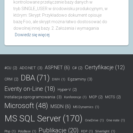
kontrolowane przełączenie bazy danych w
tryb SINGLE_USER w środowisku produkcyjnym, w
którym: Skrypt: Przykładowo dokument opisuje
bazę Foo, ale skrypt można łatwo dostosować do
dowolnej innej bazy. 2. Założenia i wymagania
Dowiedz się więcej
Certyfikacje
(12)
ASP.NET
(6)
ADO.NET
(3)
#CU
(2)
C#
(2)
DBA
(71)
Egzaminy
(3)
CRM
(2)
DWH
(1)
Eventy on-Line
(18)
Hyper-V
(2)
Instalacja oprogramowania
(3)
MCP
(2)
MCTS
(2)
Konferencje
(1)
Microsoft
(48)
MSDN
(6)
MS Dynamics
(1)
MS SQL Server
(170)
OneDrive
(1)
One note
(1)
Publikacje
(20)
Php
(1)
PolyBase
(1)
RDP
(1)
Silverlight
(1)