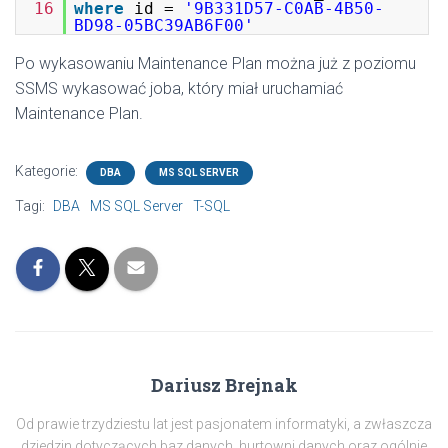
16
where
id =
'9B331D57-C0AB-4B50-
BD98-05BC39AB6F00'
Po wykasowaniu Maintenance Plan można już z poziomu
SSMS wykasować joba, który miał uruchamiać
Maintenance Plan.
Kategorie:
DBA
MS SQL SERVER
Tagi:
DBA
MS SQL Server
T-SQL
Dariusz Brejnak
Od prawie trzydziestu lat jest pasjonatem informatyki, a zwłaszcza
dziedzin dotyczących baz danych, hurtowni danych oraz ogólnie