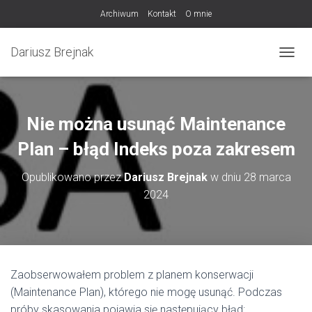
Archiwum
Kontakt
O mnie
Dariusz Brejnak
PRZEŁ
Nie można usunąć Maintenance
Plan – błąd Indeks poza zakresem
Opublikowano przez
Dariusz Brejnak
w dniu
28 marca
2024
Zaobserwowałem problem z planem konserwacji
(Maintenance Plan), którego nie mogę usunąć. Podczas
próby skasowania pojawia się następujący błąd: