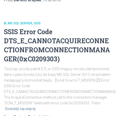
BI
MS SQL SERVER
SSIS
SSIS Error Code
DTS_E_CANNOTACQUIRECONNE
CTIONFROMCONNECTIONMANA
GER(0xC0209303)
Tworząc prosty pakiet ETL w SSIS mający na celu zaimportować
dane z pliku Excela (xls) do bazy MS SQL Server 2012 otrzymałem
następujący komunikat błędu: [Excel Source T_MSISDN [2]] Error:
SSIS Error Code
DTS_E_CANNOTACQUIRECONNECTIONFROMCONNECTIONMANAGE
The AcquireConnection method call to the connection manager
"ECM_T_MSISDN" failed with error code 0xC0209303. There
Dowiedz się więcej