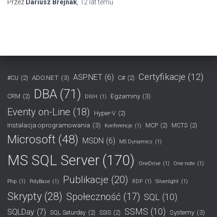
Przez
Dariusz Brejnak
,
12 lat
temu
Certyfikacje
(12)
ASP.NET
(6)
ADO.NET
(3)
#CU
(2)
C#
(2)
DBA
(71)
Egzaminy
(3)
CRM
(2)
DWH
(1)
Eventy on-Line
(18)
Hyper-V
(2)
Instalacja oprogramowania
(3)
MCP
(2)
MCTS
(2)
Konferencje
(1)
Microsoft
(48)
MSDN
(6)
MS Dynamics
(1)
MS SQL Server
(170)
OneDrive
(1)
One note
(1)
Publikacje
(20)
Php
(1)
PolyBase
(1)
RDP
(1)
Silverlight
(1)
Skrypty
(28)
Społeczność
(17)
SQL
(10)
SSMS
(10)
SQLDay
(7)
Systemy
(3)
SQL Saturday
(2)
SSIS
(2)