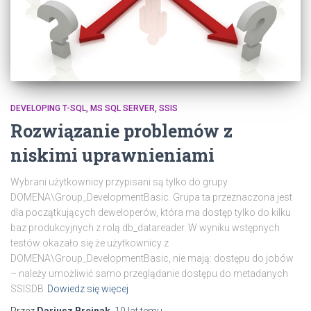
DEVELOPING T-SQL
MS SQL SERVER
SSIS
Rozwiązanie problemów z
niskimi uprawnieniami
Wybrani użytkownicy przypisani są tylko do grupy
DOMENA\Group_DevelopmentBasic. Grupa ta przeznaczona jest
dla początkujących deweloperów, która ma dostęp tylko do kilku
baz produkcyjnych z rolą db_datareader. W wyniku wstępnych
testów okazało się że użytkownicy z
DOMENA\Group_DevelopmentBasic, nie mają: dostępu do jobów
– należy umożliwić samo przeglądanie dostępu do metadanych
SSISDB
Dowiedz się więcej
Przez
Dariusz Brejnak
,
10 lat
temu