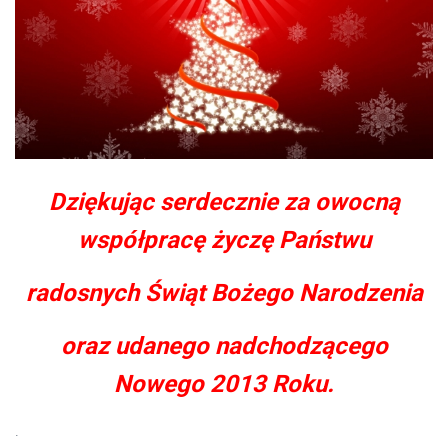
Dziękując serdecznie za owocną
współpracę życzę Państwu
radosnych Świąt Bożego Narodzenia
oraz udanego nadchodzącego
Nowego 2013 Roku.
.