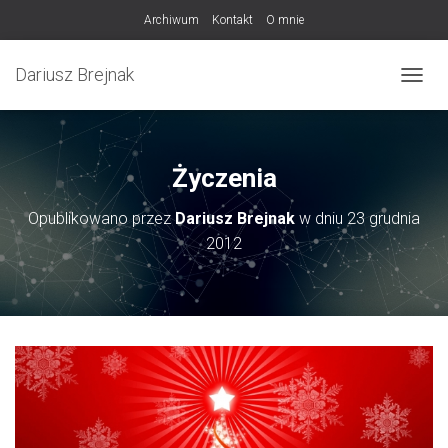
Archiwum
Kontakt
O mnie
Dariusz Brejnak
PRZEŁ
Życzenia
Opublikowano przez
Dariusz Brejnak
w dniu
23 grudnia
2012