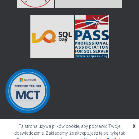
Ta strona używa plików cookie, aby poprawić Twoje
X
doświadczenia. Zakładamy, że akceptujesz tę politykę tak