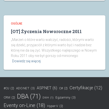
OGÓLNE
[OT] Życzenia Noworoczne 2011
„Marzeń o które warto walczyć, radości, którymi warto
się dzielić, przyjaciół z którymi warto być i nadziei bez
której nie da się żyć. Wszystkiego najlepszego w Nowym
Roku 2011 oby nie był gorszy od minionego
Dowiedz się więcej
Certyfikacje
(12)
ASP.NET
(6)
ADO.NET
(3)
#CU
(2)
C#
(2)
DBA
(71)
Egzaminy
(3)
CRM
(2)
DWH
(1)
Eventy on-Line
(18)
Hyper-V
(2)