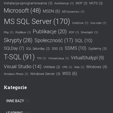
Instalacja oprogramowania
(3)
MCP
(2)
MCTS
(2)
Konferencje
(1)
Microsoft
(48)
MSDN
(6)
MS Dynamics
(1)
MS SQL Server
(170)
OneDrive
(1)
One note
(1)
Publikacje
(20)
Php
(1)
PolyBase
(1)
RDP
(1)
Silverlight
(1)
Skrypty
(28)
Społeczność
(17)
SQL
(10)
SSMS
(10)
SQLDay
(7)
Systemy
(3)
SQL Saturday
(2)
SSIS
(2)
T-SQL
(91)
VirtualStudy.pl
(9)
TFS
(1)
Virtualizacja
(1)
Visual Studio
(14)
Windows
(4)
VMWare
(2)
VPN
(1)
Web
(1)
WSS
(6)
Windows Server
(3)
Windows Phone
(1)
Kategorie
INNE BAZY
(1)